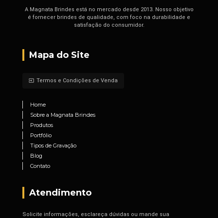
A Magnata Brindes está no mercado desde 2013. Nosso objetivo
é fornecer brindes de qualidade, com foco na durabilidade e
satisfação do consumidor.
Mapa do Site
Termos e Condições de Venda
input
Home
Sobre a Magnata Brindes
Produtos
Portfólio
Tipos de Gravação
Blog
Contato
Atendimento
Solicite informações, esclareça dúvidas ou mande sua