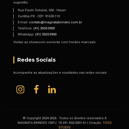
sugestão:
Rua Paulo Setubal, 606 - Hauer
Curitiba PR - CEP: 81630-110
E-mail:
contato@magnatabrindes.com.br
Telefone:
(41) 3503-0900
WhatsApp:
(41) 3503-0900
Visitas ao showroom somente com horário marcado.
Redes Sociais
Acompanhe as atualizações e novidades nas redes sociais:
© Copyright 2024-2026 . Todos os direitos reservados À
MAGNATA BRINDES CNPJ: 18.591.450/0001-61 | Criação:
TOSS
STUDIO