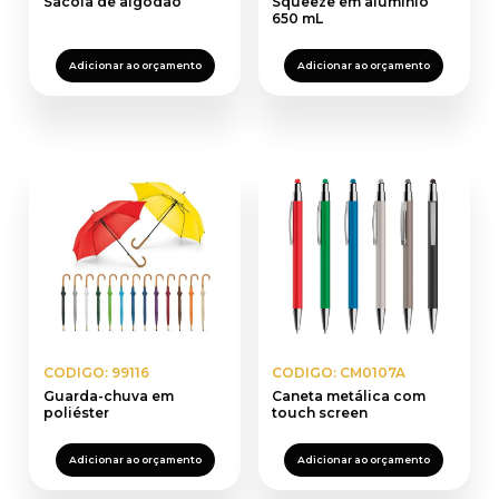
Sacola de algodão
Squeeze em alumínio
650 mL
Adicionar ao orçamento
Adicionar ao orçamento
CODIGO: 99116
CODIGO: CM0107A
Guarda-chuva em
Caneta metálica com
poliéster
touch screen
Adicionar ao orçamento
Adicionar ao orçamento