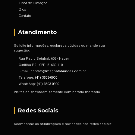
Tipos de Gravação
Blog
Contato
Atendimento
Solicite informações, esclareça dúvidas ou mande sua
sugestão:
Rua Paulo Setubal, 606 - Hauer
Curitiba PR - CEP: 81630-110
E-mail:
contato@magnatabrindes.com.br
Telefone:
(41) 3503-0900
WhatsApp:
(41) 3503-0900
Visitas ao showroom somente com horário marcado.
Redes Sociais
Acompanhe as atualizações e novidades nas redes sociais: