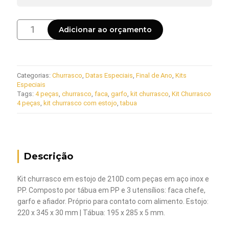
Kit
Adicionar ao orçamento
churrasco
quantidade
Categorias:
Churrasco
,
Datas Especiais
,
Final de Ano
,
Kits
Especiais
Tags:
4 peças
,
churrasco
,
faca
,
garfo
,
kit churrasco
,
Kit Churrasco
4 peças
,
kit churrasco com estojo
,
tabua
Descrição
Kit churrasco em estojo de 210D com peças em aço inox e
PP. Composto por tábua em PP e 3 utensílios: faca chefe,
garfo e afiador. Próprio para contato com alimento. Estojo:
220 x 345 x 30 mm | Tábua: 195 x 285 x 5 mm.