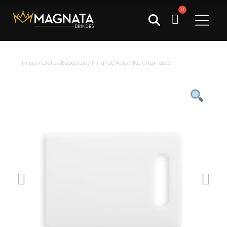
Pesquisar
Início
/
Datas Especiais
/
Final de Ano
/ Kit churrasco
por: