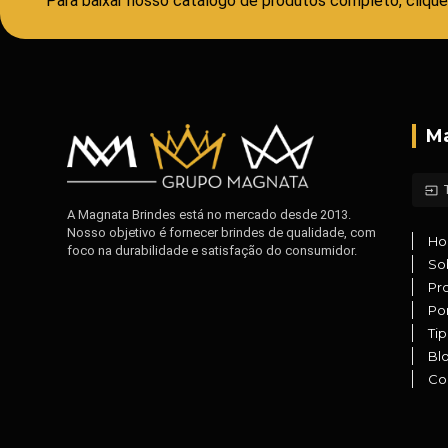
Para baixar nosso catálogo de produtos completo, clique
Ma
input
A Magnata Brindes está no mercado desde 2013.
Nosso objetivo é fornecer brindes de qualidade, com
H
foco na durabilidade e satisfação do consumidor.
So
Pr
Por
Ti
Bl
Co