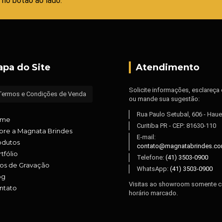
 no botão ao lado:
pa do Site
Atendimento
Solicite informações, esclareça
Termos e Condições de Venda
ou mande sua sugestão:
Rua Paulo Setubal, 606 - Haue
ome
Curitiba PR - CEP: 81630-110
bre a Magnata Brindes
E-mail:
odutos
contato@magnatabrindes.co
tfólio
Telefone:
(41) 3503-0900
pos de Gravação
WhatsApp:
(41) 3503-0900
og
Visitas ao showroom somente 
ntato
horário marcado.