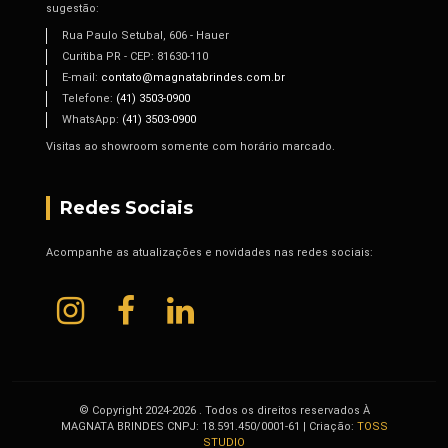
sugestão:
Rua Paulo Setubal, 606 - Hauer
Curitiba PR - CEP: 81630-110
E-mail:
contato@magnatabrindes.com.br
Telefone:
(41) 3503-0900
WhatsApp:
(41) 3503-0900
Visitas ao showroom somente com horário marcado.
Redes Sociais
Acompanhe as atualizações e novidades nas redes sociais:
© Copyright 2024-2026 . Todos os direitos reservados À
MAGNATA BRINDES CNPJ: 18.591.450/0001-61 | Criação:
TOSS
STUDIO