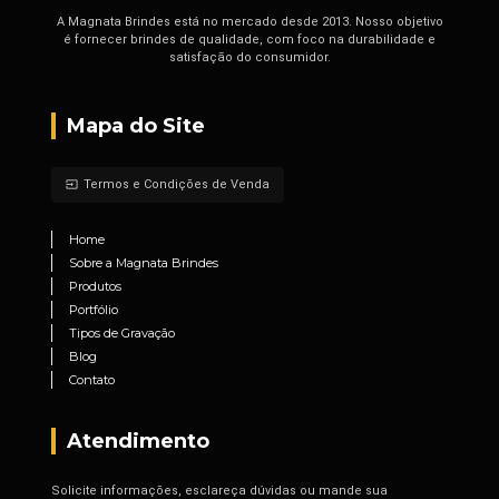
A Magnata Brindes está no mercado desde 2013. Nosso objetivo
é fornecer brindes de qualidade, com foco na durabilidade e
satisfação do consumidor.
Mapa do Site
Termos e Condições de Venda
input
Home
Sobre a Magnata Brindes
Produtos
Portfólio
Tipos de Gravação
Blog
Contato
Atendimento
Solicite informações, esclareça dúvidas ou mande sua