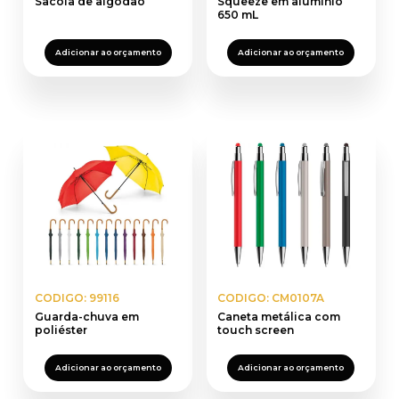
Sacola de algodão
Squeeze em alumínio
650 mL
Adicionar ao orçamento
Adicionar ao orçamento
CODIGO: 99116
CODIGO: CM0107A
Guarda-chuva em
Caneta metálica com
poliéster
touch screen
Adicionar ao orçamento
Adicionar ao orçamento