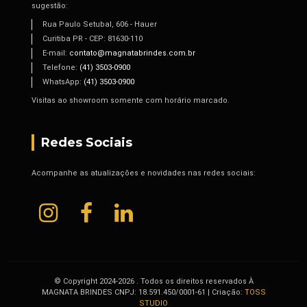
sugestão:
Rua Paulo Setubal, 606 - Hauer
Curitiba PR - CEP: 81630-110
E-mail:
contato@magnatabrindes.com.br
Telefone:
(41) 3503-0900
WhatsApp:
(41) 3503-0900
Visitas ao showroom somente com horário marcado.
Redes Sociais
Acompanhe as atualizações e novidades nas redes sociais:
© Copyright 2024-2026 . Todos os direitos reservados À
MAGNATA BRINDES CNPJ: 18.591.450/0001-61 | Criação:
TOSS
STUDIO