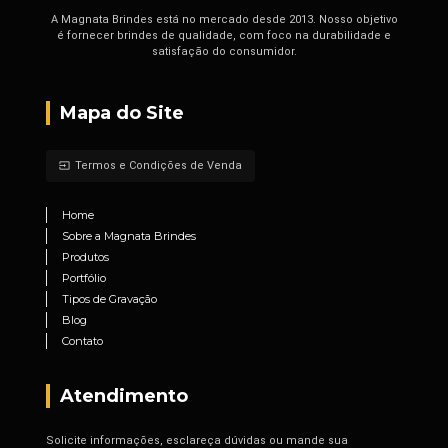
A Magnata Brindes está no mercado desde 2013. Nosso objetivo
é fornecer brindes de qualidade, com foco na durabilidade e
satisfação do consumidor.
Mapa do Site
Termos e Condições de Venda
input
Home
Sobre a Magnata Brindes
Produtos
Portfólio
Tipos de Gravação
Blog
Contato
Atendimento
Solicite informações, esclareça dúvidas ou mande sua