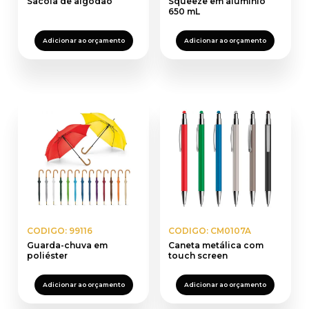
Sacola de algodão
Squeeze em alumínio
650 mL
Adicionar ao orçamento
Adicionar ao orçamento
CODIGO: 99116
CODIGO: CM0107A
Guarda-chuva em
Caneta metálica com
poliéster
touch screen
Adicionar ao orçamento
Adicionar ao orçamento