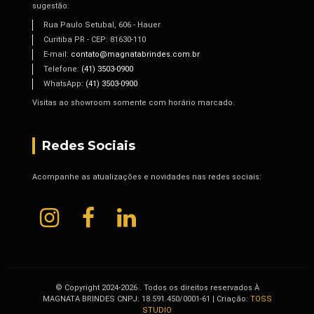
sugestão:
Rua Paulo Setubal, 606 - Hauer
Curitiba PR - CEP: 81630-110
E-mail:
contato@magnatabrindes.com.br
Telefone:
(41) 3503-0900
WhatsApp:
(41) 3503-0900
Visitas ao showroom somente com horário marcado.
Redes Sociais
Acompanhe as atualizações e novidades nas redes sociais:
© Copyright 2024-2026 . Todos os direitos reservados À
MAGNATA BRINDES CNPJ: 18.591.450/0001-61 | Criação:
TOSS
STUDIO