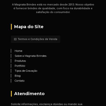
A Magnata Brindes está no mercado desde 2013. Nosso objetivo
é fornecer brindes de qualidade, com foco na durabilidade e
satisfação do consumidor.
Mapa do Site
Termos e Condições de Venda
input
Home
Sobre a Magnata Brindes
Produtos
Portfólio
Tipos de Gravação
Blog
Contato
Atendimento
Solicite informações, esclareça dúvidas ou mande sua