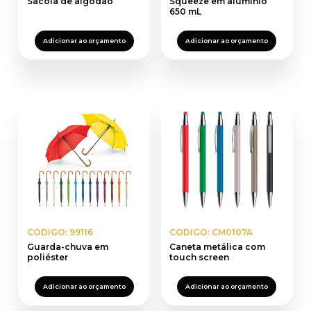
Sacola de algodão
Squeeze em alumínio
650 mL
Adicionar ao orçamento
Adicionar ao orçamento
CODIGO: 99116
CODIGO: CM0107A
Guarda-chuva em
Caneta metálica com
poliéster
touch screen
Adicionar ao orçamento
Adicionar ao orçamento