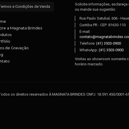
Solicite informações, esclareça
Termos e Condições de Venda
ou mande sua sugestão:
Rua Paulo Setubal, 606 - Haue
ome
Curitiba PR - CEP: 81630-110
bre a Magnata Brindes
E-mail:
odutos
contato@magnatabrindes.co
tfólio
Telefone:
(41) 3503-0900
pos de Gravação
WhatsApp:
(41) 3503-0900
og
Visitas ao showroom somente 
ntato
horário marcado.
 Todos os direitos reservados À MAGNATA BRINDES CNPJ: 18.591.450/0001-61 