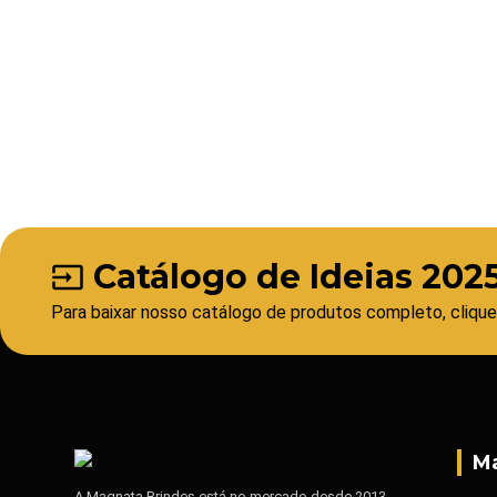
Catálogo de Ideias 202
input
Para baixar nosso catálogo de produtos completo, clique
Ma
A Magnata Brindes está no mercado desde 2013.