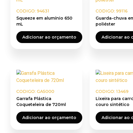
CODIGO: 94631
CODIGO: 99116
Squeeze em alumínio 650
Guarda-chuva e
mL
poliéster
Adicionar ao orçamento
Adicionar ao
CODIGO: GA5000
CODIGO: 13469
Garrafa Plástica
Lixeira para car
Coqueteleira de 720ml
couro sintético
Adicionar ao orçamento
Adicionar ao