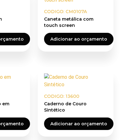
CODIGO: CM0107A
m
Caneta metálica com
touch screen
 orçamento
Adicionar ao orçamento
CODIGO: 13600
ro em
Caderno de Couro
Sintético
 orçamento
Adicionar ao orçamento