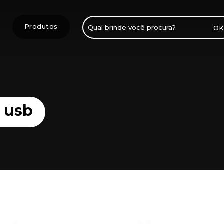
Produtos
Pesquisar
por:
 usb