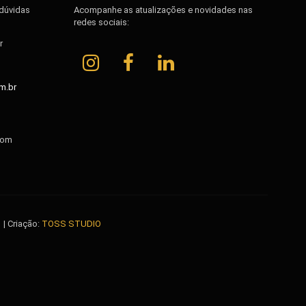
 dúvidas
Acompanhe as atualizações e novidades nas
redes sociais:
r
m.br
com
| Criação:
TOSS STUDIO