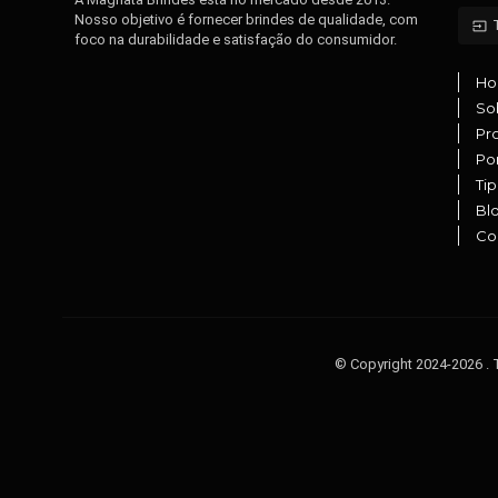
Nosso objetivo é fornecer brindes de qualidade, com
input
foco na durabilidade e satisfação do consumidor.
H
So
Pr
Por
Ti
Bl
Co
© Copyright 2024-2026 .