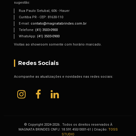
sugestão:
Rua Paulo Setubal, 606 - Hauer
Curitiba PR - CEP: 81630-110
E-mail:
contato@magnatabrindes.com.br
Telefone:
(41) 3503-0900
WhatsApp:
(41) 3503-0900
Visitas ao showroom somente com horário marcado.
Redes Sociais
Acompanhe as atualizações e novidades nas redes sociais:
© Copyright 2024-2026 . Todos os direitos reservados À
MAGNATA BRINDES CNPJ: 18.591.450/0001-61 | Criação:
TOSS
STUDIO