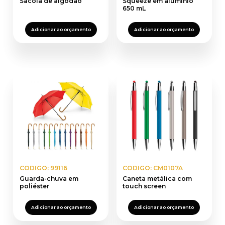
Sacola de algodão
Squeeze em alumínio
650 mL
Adicionar ao orçamento
Adicionar ao orçamento
CODIGO: 99116
CODIGO: CM0107A
Guarda-chuva em
Caneta metálica com
poliéster
touch screen
Adicionar ao orçamento
Adicionar ao orçamento