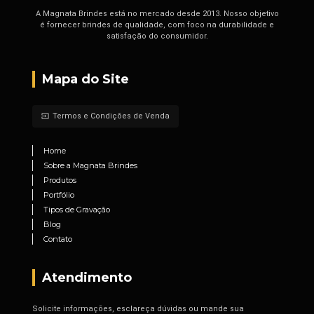
A Magnata Brindes está no mercado desde 2013. Nosso objetivo
é fornecer brindes de qualidade, com foco na durabilidade e
satisfação do consumidor.
Mapa do Site
Termos e Condições de Venda
input
Home
Sobre a Magnata Brindes
Produtos
Portfólio
Tipos de Gravação
Blog
Contato
Atendimento
Solicite informações, esclareça dúvidas ou mande sua